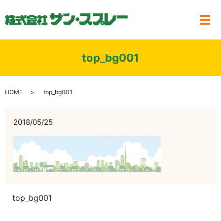
メ
top_bg001
HOME
top_bg001
2018/05/25
top_bg001