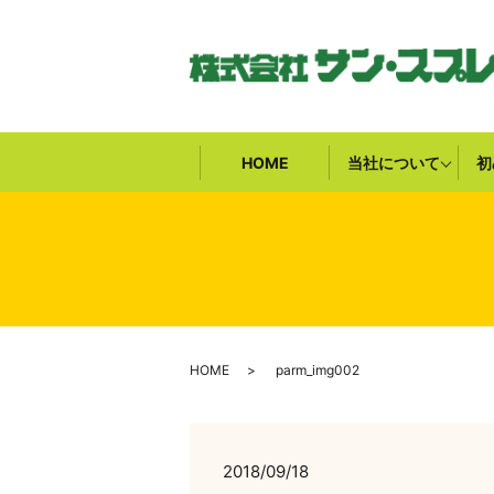
HOME
当社について
初
HOME
parm_img002
2018/09/18