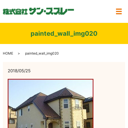
メ
painted_wall_img020
HOME
painted_wall_img020
2018/05/25