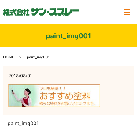
メ
paint_img001
HOME
paint_img001
2018/08/01
paint_img001