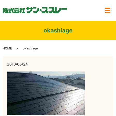
メ
okashiage
HOME
okashiage
2018/05/24