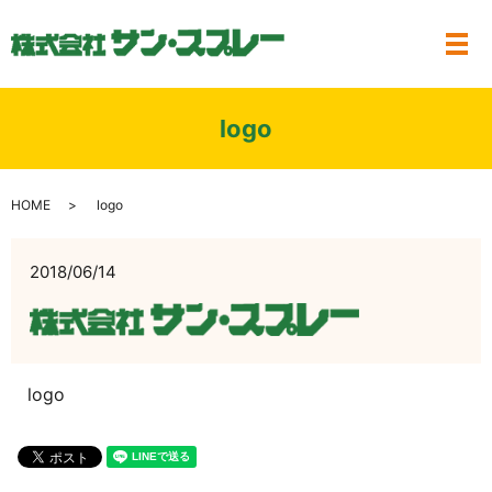
メ
logo
HOME
logo
2018/06/14
logo