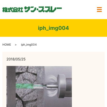
メ
iph_img004
HOME
iph_img004
2018/05/25