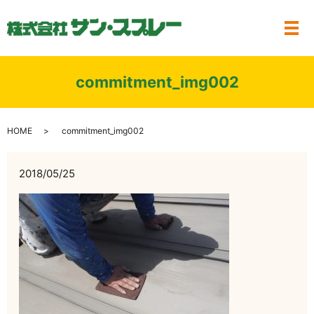
メ
commitment_img002
HOME
commitment_img002
2018/05/25