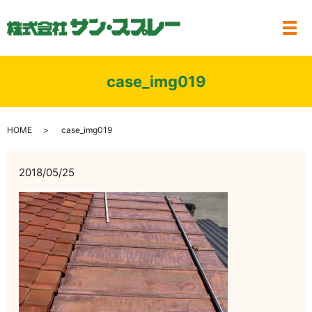
メ
case_img019
HOME
case_img019
2018/05/25