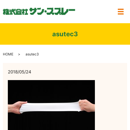
メ
asutec3
HOME
asutec3
2018/05/24