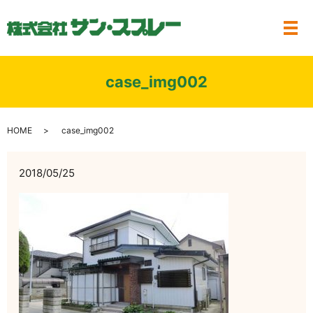
メ
case_img002
HOME
case_img002
2018/05/25