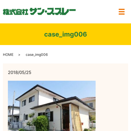
メ
case_img006
HOME
case_img006
2018/05/25